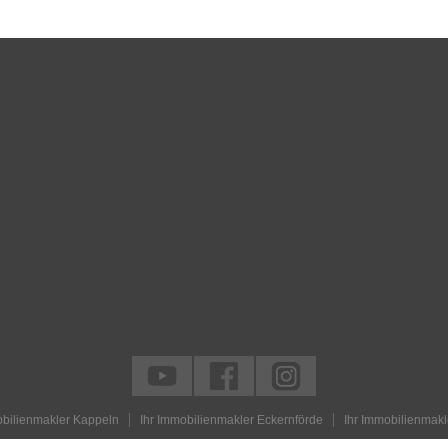
n
obilienmakler Kappeln
Ihr Immobilienmakler Eckernförde
Ihr Immobilienmakl