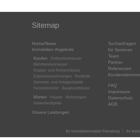
Sitemap
Home/News
Suchanfragen
Immobilien Angebote
für Senioren
Team
Kaufen
Einfamilienhäuser
Partner
Mehrfamilienhäuser
Referenzen
Doppel- und Reihenhäuser
Kundenstimme
Eigentumswohnungen
Resthöfe
Gewerbe- und Anlageobjekte
FAQ
Feriendomizile
Baugrundstücke
Impressum
Mieten
Häuser
Wohnungen
Datenschutz
Gewerbeobjekte
AGB
Unsere Leistungen
Ihr Immobilienmakler Flensburg
Ihr Imm