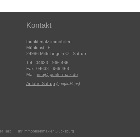
Kontakt
tpunkt malz immobilien
Mühlenstr. 6
24986 Mittelangeln OT Satrup
Tel.: 04633 - 966 466
Fax: 04633 - 966 468
Mail:
info
@
tpunkt-malz.de
Anfahrt Satrup
(googleMaps)
er Tarp
Ihr Immobilienmakler Glücksburg