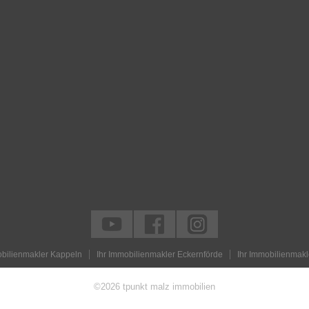
n
obilienmakler Kappeln
Ihr Immobilienmakler Eckernförde
Ihr Immobilienmakl
©2026 tpunkt malz immobilien