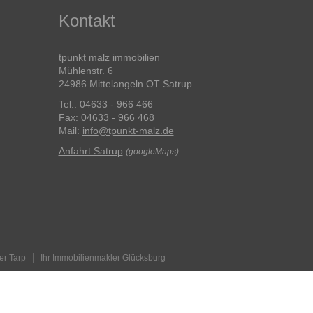
Kontakt
tpunkt malz immobilien
Mühlenstr. 6
24986 Mittelangeln OT Satrup
Tel.: 04633 - 966 466
Fax: 04633 - 966 468
Mail:
info
@
tpunkt-malz.de
Anfahrt Satrup
(googleMaps)
er Tarp
Ihr Immobilienmakler Glücksburg