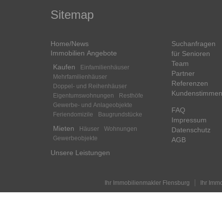
Sitemap
Home/News
Suchanfragen
Immobilien Angebote
für Senioren
Team
Kaufen
Einfamilienhäuser
Partner
Mehrfamilienhäuser
Referenzen
Doppel- und Reihenhäuser
Kundenstimme
Eigentumswohnungen
Resthöfe
Gewerbe- und Anlageobjekte
FAQ
Feriendomizile
Baugrundstücke
Impressum
Mieten
Häuser
Wohnungen
Datenschutz
Gewerbeobjekte
AGB
Unsere Leistungen
Ihr Immobilienmakler Flensburg
Ihr Imm