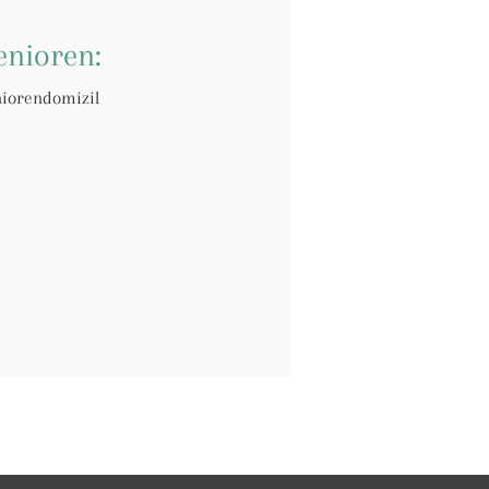
enioren:
niorendomizil