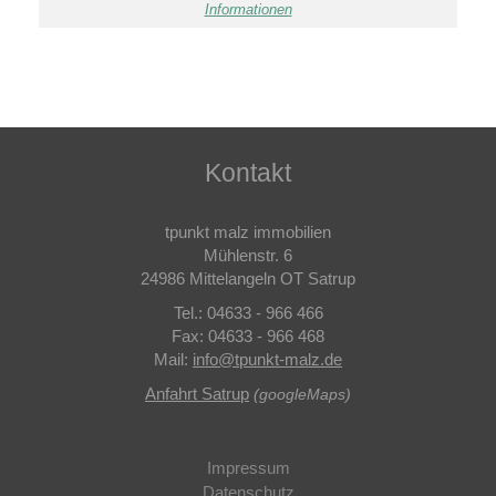
Informationen
Kontakt
tpunkt malz immobilien
Mühlenstr. 6
24986 Mittelangeln OT Satrup
Tel.: 04633 - 966 466
Fax: 04633 - 966 468
Mail:
info
@
tpunkt-malz.de
Anfahrt Satrup
(googleMaps)
Impressum
Datenschutz