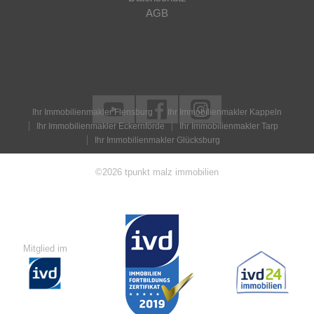
AGB
Ihr Immobilienmakler Flensburg
Ihr Immobilienmakler Kappeln
Ihr Immobilienmakler Eckernförde
Ihr Immobilienmakler Tarp
Ihr Immobilienmakler Glücksburg
©2026 tpunkt malz immobilien
Mitglied im