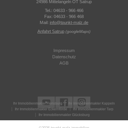
24986 Mittelangeln OT Satrup
Tel.: 04633 - 966 466
Fax: 04633 - 966 468
Mail:
info
@
tpunkt-malz.de
Anfahrt Satrup
(googleMaps)
Impressum
Datenschutz
AGB
Ihr Immobilienmakler Flensburg
Ihr Immobilienmakler Kappeln
Ihr Immobilienmakler Eckernförde
Ihr Immobilienmakler Tarp
Ihr Immobilienmakler Glücksburg