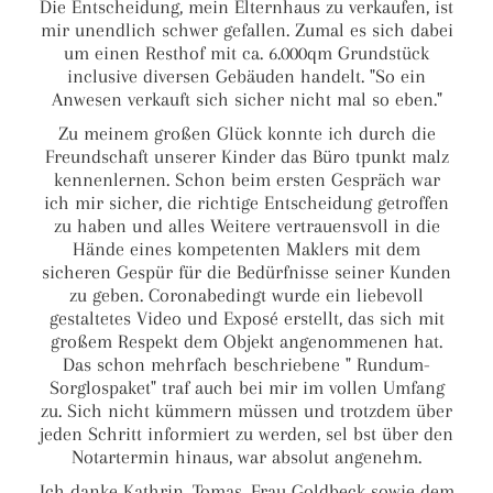
Die Entscheidung, mein Elternhaus zu verkaufen, ist
mir unendlich schwer gefallen. Zumal es sich dabei
um einen Resthof mit ca. 6.000qm Grundstück
inclusive diversen Gebäuden handelt. "So ein
Anwesen verkauft sich sicher nicht mal so eben."
Zu meinem großen Glück konnte ich durch die
Freundschaft unserer Kinder das Büro tpunkt malz
kennenlernen. Schon beim ersten Gespräch war
ich mir sicher, die richtige Entscheidung getroffen
zu haben und alles Weitere vertrauensvoll in die
Hände eines kompetenten Maklers mit dem
sicheren Gespür für die Bedürfnisse seiner Kunden
zu geben. Coronabedingt wurde ein liebevoll
gestaltetes Video und Exposé erstellt, das sich mit
großem Respekt dem Objekt angenommenen hat.
Das schon mehrfach beschriebene " Rundum-
Sorglospaket" traf auch bei mir im vollen Umfang
zu. Sich nicht kümmern müssen und trotzdem über
jeden Schritt informiert zu werden, sel bst über den
Notartermin hinaus, war absolut angenehm.
Ich danke Kathrin, Tomas, Frau Goldbeck sowie dem