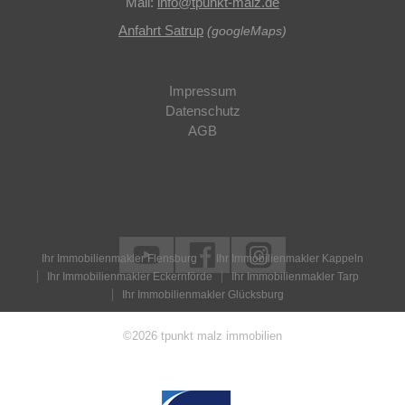
Mail:
info
@
tpunkt-malz.de
Anfahrt Satrup
(googleMaps)
Impressum
Datenschutz
AGB
Ihr Immobilienmakler Flensburg
Ihr Immobilienmakler Kappeln
Ihr Immobilienmakler Eckernförde
Ihr Immobilienmakler Tarp
Ihr Immobilienmakler Glücksburg
©2026 tpunkt malz immobilien